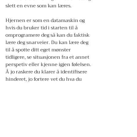
slett en evne som kan læres. 
Hjernen er som en datamaskin og 
hvis du bruker tid i starten til å 
omprogramere deg så kan du faktisk 
lære deg snarveier. Du kan lære deg 
til å spotte ditt eget mønster 
tidligere, se situasjonen fra et annet 
perspetiv eller kjenne igjen følelsen. 
Å jo raskere du klarer å identifisere 
hinderet, jo fortere vet du hva du 
trenger å gjøre. Det er paradoksalt 
fordi det den vanskelige veien blir 
ofte enklere med tiden som går, 
mens den enkle utveien ofte blir 
tøffere. 
Dette høres veldig fint ut på papir, 