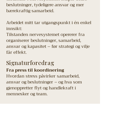
beslutninger, tydeligere ansvar og mer
bærekraftig samarbeid.
Arbeidet mitt tar utgangspunkt i én enkel
innsikt:
Tilstanden nervesystemet opererer fra
organiserer beslutninger, samarbeid,
ansvar og kapasitet – før strategi og vilje
får effekt.
Signaturforedrag
Fra press til koordinering
Hvordan stress påvirker samarbeid,
ansvar og beslutninger – og hva som
gjenoppretter flyt og handlekraft i
mennesker og team.
Hvorfor kontroll koster mer enn den
gir
Den skjulte fysiologien bak utmattelse, lav
tillit og tap av kapasitet – og hvordan
organisasjoner kan skape retning uten
overstyring.